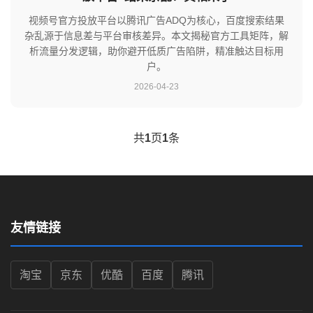
视频号官方投放平台以腾讯广告ADQ为核心，百度搜索结果
杂乱源于信息差与平台审核差异。本文揭秘官方工具矩阵，解
析流量分发逻辑，助你避开低质广告陷阱，精准触达目标用
户。
2026-04-23
共
1
页
1
条
友情链接
淘宝
京东
优酷
百度
腾讯